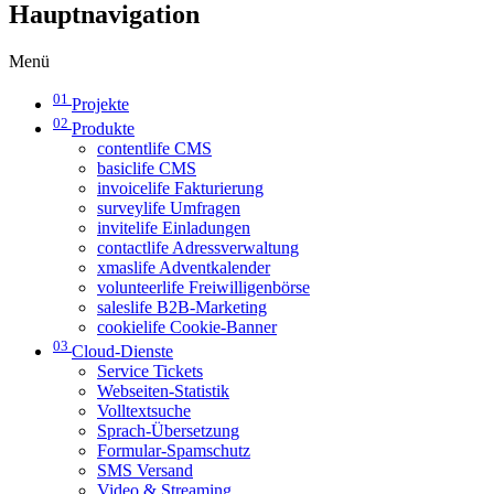
Hauptnavigation
Menü
01
Projekte
02
Produkte
contentlife CMS
basiclife CMS
invoicelife Fakturierung
surveylife Umfragen
invitelife Einladungen
contactlife Adressverwaltung
xmaslife Adventkalender
volunteerlife Freiwilligenbörse
saleslife B2B-Marketing
cookielife Cookie-Banner
03
Cloud-Dienste
Service Tickets
Webseiten-Statistik
Volltextsuche
Sprach-Übersetzung
Formular-Spamschutz
SMS Versand
Video & Streaming