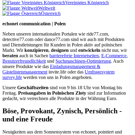
Vereinigtes Königreich
Weltweit
Österreich
echonet communication | Polen
Neben unseren internationalen Portalen wie ride77.com,
detective77.com oder dance77.com sind wir auch mit Produkten
und Dienstleistungen für Kunden in Polen aktiv auf polnischen
Markt. Wir
konzipieren
,
designen
und
entwickeln
nicht nur, wir
beraten
auch in Sachen
barrierefreie Internetseiten
,
E-Commerce
,
Benutzerfreundlichkeit
und
Suchmaschinen-Optimierung
. Auch
unsere Produkte wie das
Einladungsmanagement &
Gästelistenmanagement
invite.life oder das
Umfragesystem
survey.life
werden von uns in Polen angeboten.
Unsere
Geschäftszeiten
sind von 9 bis 18 Uhr von Montag bis
Freitag.
Preisangaben in Polnischen Zloty
sind zur Information
gedacht, wir verrechnen alle Produkte in der Währung Euro.
Böse, Provokant, Zynisch, Persönlich -
und eine Freude
Neuigkeiten aus dem Sonnensystem von echonet, pointiert und