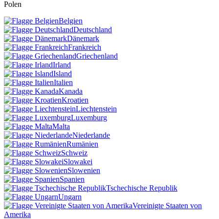
Polen
Belgien
Deutschland
Dänemark
Frankreich
Griechenland
Irland
Island
Italien
Kanada
Kroatien
Liechtenstein
Luxemburg
Malta
Niederlande
Rumänien
Schweiz
Slowakei
Slowenien
Spanien
Tschechische Republik
Ungarn
Vereinigte Staaten von
Amerika