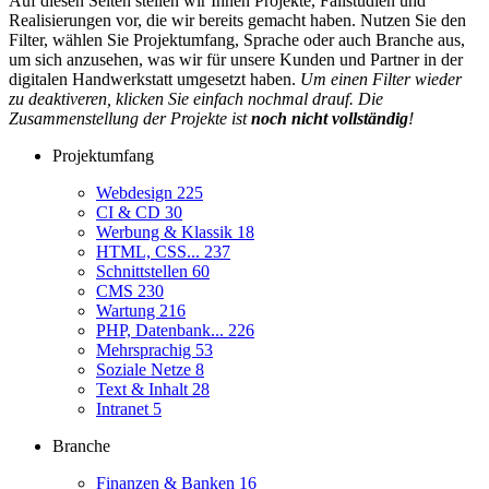
Auf diesen Seiten stellen wir Ihnen Projekte, Fallstudien und
Realisierungen vor, die wir bereits gemacht haben. Nutzen Sie den
Filter, wählen Sie Projektumfang, Sprache oder auch Branche aus,
um sich anzusehen, was wir für unsere Kunden und Partner in der
digitalen Handwerkstatt umgesetzt haben.
Um einen Filter wieder
zu deaktiveren, klicken Sie einfach nochmal drauf. Die
Zusammenstellung der Projekte ist
noch nicht vollständig
!
Projektumfang
Webdesign
225
CI & CD
30
Werbung & Klassik
18
HTML, CSS...
237
Schnittstellen
60
CMS
230
Wartung
216
PHP, Datenbank...
226
Mehrsprachig
53
Soziale Netze
8
Text & Inhalt
28
Intranet
5
Branche
Finanzen & Banken
16