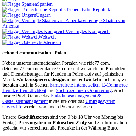
Spanien
Tschechische Republik
Ungarn
Vereinigte Staaten von
Amerika
Vereinigtes Königreich
Weltweit
Österreich
echonet communication | Polen
Neben unseren internationalen Portalen wie ride77.com,
detective77.com oder dance77.com sind wir auch mit Produkten
und Dienstleistungen für Kunden in Polen aktiv auf polnischen
Markt. Wir
konzipieren
,
designen
und
entwickeln
nicht nur, wir
beraten
auch in Sachen
barrierefreie Internetseiten
,
E-Commerce
,
Benutzerfreundlichkeit
und
Suchmaschinen-Optimierung
. Auch
unsere Produkte wie das
Einladungsmanagement &
Gästelistenmanagement
invite.life oder das
Umfragesystem
survey.life
werden von uns in Polen angeboten.
Unsere
Geschäftszeiten
sind von 9 bis 18 Uhr von Montag bis
Freitag.
Preisangaben in Polnischen Zloty
sind zur Information
gedacht, wir verrechnen alle Produkte in der Währung Euro.