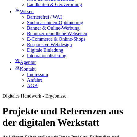
Landkarten & Geoverortung
04
Wissen
Barrierefrei / WAI
Suchmaschinen-Optimierung
Banner & Online-Werbung
Benutzerfreundliche Webseiten
E-Commerce & Online-Shops
Responsive Webdesign
Digitale Einladung
Internationalisierung
05
Agentur
06
Kontakt
Impressum
Anfahrt
AGB
Digitales Handwerk - Ergebnisse
Projekte und Referenzen aus
der digitalen Werkstatt