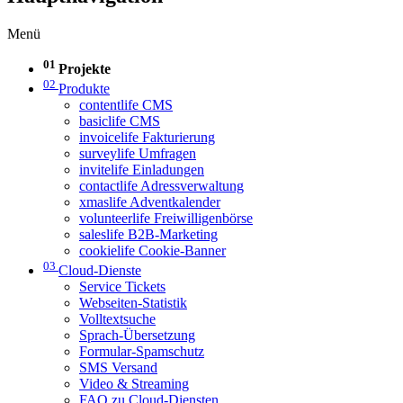
Menü
01
Projekte
02
Produkte
contentlife CMS
basiclife CMS
invoicelife Fakturierung
surveylife Umfragen
invitelife Einladungen
contactlife Adressverwaltung
xmaslife Adventkalender
volunteerlife Freiwilligenbörse
saleslife B2B-Marketing
cookielife Cookie-Banner
03
Cloud-Dienste
Service Tickets
Webseiten-Statistik
Volltextsuche
Sprach-Übersetzung
Formular-Spamschutz
SMS Versand
Video & Streaming
FAQ zu Cloud-Diensten