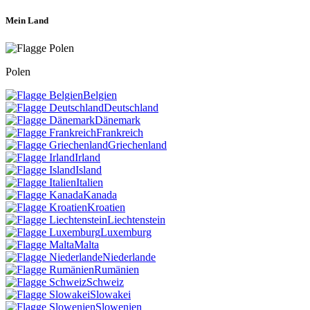
Mein Land
Polen
Belgien
Deutschland
Dänemark
Frankreich
Griechenland
Irland
Island
Italien
Kanada
Kroatien
Liechtenstein
Luxemburg
Malta
Niederlande
Rumänien
Schweiz
Slowakei
Slowenien