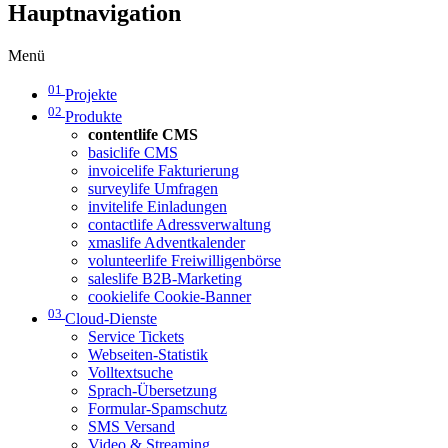
Hauptnavigation
Menü
01
Projekte
02
Produkte
contentlife CMS
basiclife CMS
invoicelife Fakturierung
surveylife Umfragen
invitelife Einladungen
contactlife Adressverwaltung
xmaslife Adventkalender
volunteerlife Freiwilligenbörse
saleslife B2B-Marketing
cookielife Cookie-Banner
03
Cloud-Dienste
Service Tickets
Webseiten-Statistik
Volltextsuche
Sprach-Übersetzung
Formular-Spamschutz
SMS Versand
Video & Streaming