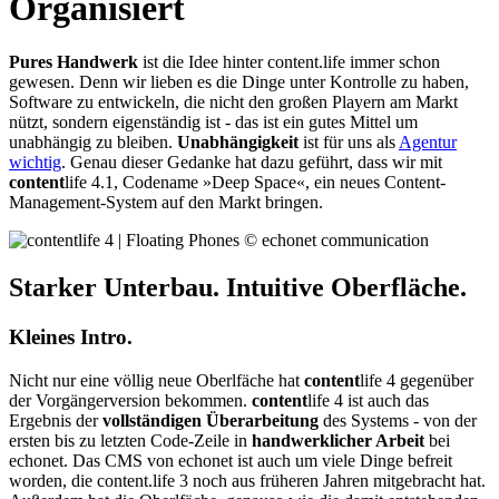
Organisiert
Pures Handwerk
ist die Idee hinter content.life immer schon
gewesen. Denn wir lieben es die Dinge unter Kontrolle zu haben,
Software zu entwickeln, die nicht den großen Playern am Markt
nützt, sondern eigenständig ist - das ist ein gutes Mittel um
unabhängig zu bleiben.
Unabhängigkeit
ist für uns als
Agentur
wichtig
. Genau dieser Gedanke hat dazu geführt, dass wir mit
content
life 4.1, Codename »Deep Space«, ein neues Content-
Management-System auf den Markt bringen.
Starker Unterbau. Intuitive Oberfläche.
Kleines Intro.
Nicht nur eine völlig neue Oberlfäche hat
content
life 4 gegenüber
der Vorgängerversion bekommen.
content
life 4 ist auch das
Ergebnis der
vollständigen Überarbeitung
des Systems - von der
ersten bis zu letzten Code-Zeile in
handwerklicher Arbeit
bei
echonet. Das CMS von echonet ist auch um viele Dinge befreit
worden, die content.life 3 noch aus früheren Jahren mitgebracht hat.