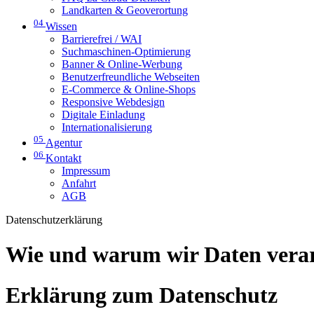
Landkarten & Geoverortung
04
Wissen
Barrierefrei / WAI
Suchmaschinen-Optimierung
Banner & Online-Werbung
Benutzerfreundliche Webseiten
E-Commerce & Online-Shops
Responsive Webdesign
Digitale Einladung
Internationalisierung
05
Agentur
06
Kontakt
Impressum
Anfahrt
AGB
Datenschutzerklärung
Wie und warum wir Daten vera
Erklärung zum Datenschutz