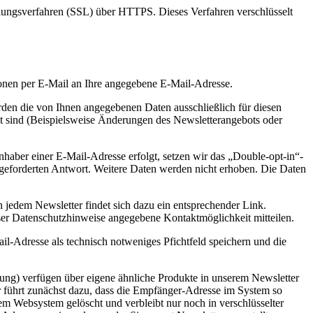
elungsverfahren (SSL) über HTTPS. Dieses Verfahren verschlüsselt
ionen per E-Mail an Ihre angegebene E-Mail-Adresse.
den die von Ihnen angegebenen Daten ausschließlich für diesen
t sind (Beispielsweise Änderungen des Newsletterangebots oder
haber einer E-Mail-Adresse erfolgt, setzen wir das „Double-opt-in“-
angeforderten Antwort. Weitere Daten werden nicht erhoben. Die Daten
 jedem Newsletter findet sich dazu ein entsprechender Link.
ser Datenschutzhinweise angegebene Kontaktmöglichkeit mitteilen.
il-Adresse als technisch notweniges Pfichtfeld speichern und die
nung) verfügen über eigene ähnliche Produkte in unserem Newsletter
er führt zunächst dazu, dass die Empfänger-Adresse im System so
m Websystem gelöscht und verbleibt nur noch in verschlüsselter