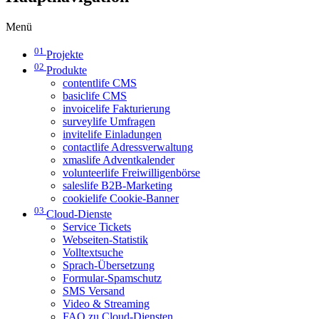
Menü
01
Projekte
02
Produkte
contentlife CMS
basiclife CMS
invoicelife Fakturierung
surveylife Umfragen
invitelife Einladungen
contactlife Adressverwaltung
xmaslife Adventkalender
volunteerlife Freiwilligenbörse
saleslife B2B-Marketing
cookielife Cookie-Banner
03
Cloud-Dienste
Service Tickets
Webseiten-Statistik
Volltextsuche
Sprach-Übersetzung
Formular-Spamschutz
SMS Versand
Video & Streaming
FAQ zu Cloud-Diensten