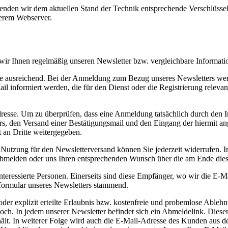
wenden wir dem aktuellen Stand der Technik entsprechende Verschlüss
erem Webserver.
 wir Ihnen regelmäßig unseren Newsletter bzw. vergleichbare Informat
se ausreichend. Bei der Anmeldung zum Bezug unseres Newsletters wer
nformiert werden, die für den Dienst oder die Registrierung relevan
resse. Um zu überprüfen, dass eine Anmeldung tatsächlich durch den In
ters, den Versand einer Bestätigungsmail und den Eingang der hiermit 
 an Dritte weitergegeben.
 Nutzung für den Newsletterversand können Sie jederzeit widerrufen. In
 abmelden oder uns Ihren entsprechenden Wunsch über die am Ende die
eressierte Personen. Einerseits sind diese Empfänger, wo wir die E-Ma
formular unseres Newsletters stammend.
der explizit erteilte Erlaubnis bzw. kostenfreie und probemlose Ableh
 hoch. In jedem unserer Newsletter befindet sich ein Abmeldelink. Dies
ält. In weiterer Folge wird auch die E-Mail-Adresse des Kunden aus de