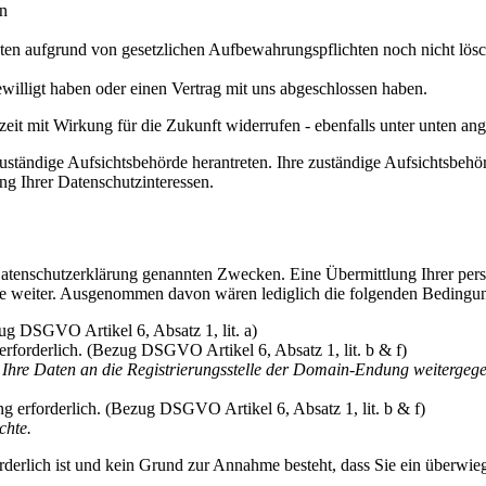
en
aten aufgrund von gesetzlichen Aufbewahrungspflichten noch nicht lös
ewilligt haben oder einen Vertrag mit uns abgeschlossen haben.
erzeit mit Wirkung für die Zukunft widerrufen - ebenfalls unter unten 
uständige Aufsichtsbehörde herantreten. Ihre zuständige Aufsichtsbehö
ng Ihrer Datenschutzinteressen.
Datenschutzerklärung genannten Zwecken. Eine Übermittlung Ihrer per
ritte weiter. Ausgenommen davon wären lediglich die folgenden Bedingu
zug DSGVO Artikel 6, Absatz 1, lit. a)
erforderlich. (Bezug DSGVO Artikel 6, Absatz 1, lit. b & f)
n Ihre Daten an die Registrierungsstelle der Domain-Endung weitergeg
ung erforderlich. (Bezug DSGVO Artikel 6, Absatz 1, lit. b & f)
chte.
orderlich ist und kein Grund zur Annahme besteht, dass Sie ein überwie