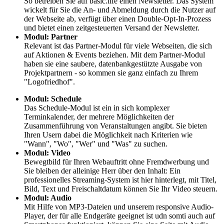
So betreiben Sie auf basic.life einen Newsletter. Das System
wickelt für Sie die An- und Abmeldung durch die Nutzer auf
der Webseite ab, verfügt über einen Double-Opt-In-Prozess
und bietet einen zeitgesteuerten Versand der Newsletter.
Modul: Partner
Relevant ist das Partner-Modul für viele Webseiten, die sich
auf Aktionen & Events beziehen. Mit dem Partner-Modul
haben sie eine saubere, datenbankgestützte Ausgabe von
Projektpartnern - so kommen sie ganz einfach zu Ihrem
"Logofriedhof".
Modul: Schedule
Das Schedule-Modul ist ein in sich komplexer
Terminkalender, der mehrere Möglichkeiten der
Zusammenführung von Veranstaltungen angibt. Sie bieten
Ihren Usern dabei die Möglichkeit nach Kriterien wie
"Wann", "Wo", "Wer" und "Was" zu suchen.
Modul: Video
Bewegtbild für Ihren Webauftritt ohne Fremdwerbung und
Sie bleiben der alleinige Herr über den Inhalt: Ein
professionelles Streaming-System ist hier hinterlegt, mit Titel,
Bild, Text und Freischaltdatum können Sie Ihr Video steuern.
Modul: Audio
Mit Hilfe von MP3-Dateien und unserem responsive Audio-
Player, der für alle Endgeräte geeignet ist udn somti auch auf