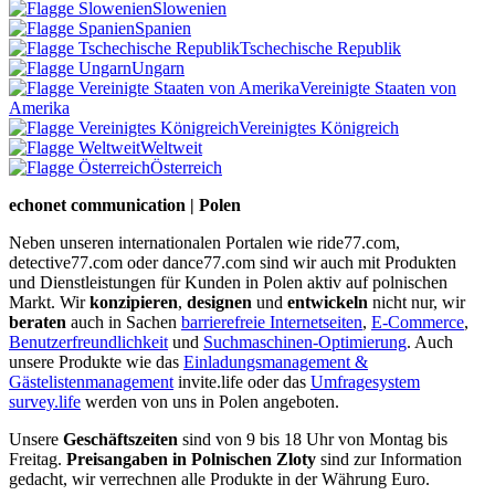
Slowenien
Spanien
Tschechische Republik
Ungarn
Vereinigte Staaten von
Amerika
Vereinigtes Königreich
Weltweit
Österreich
echonet communication | Polen
Neben unseren internationalen Portalen wie ride77.com,
detective77.com oder dance77.com sind wir auch mit Produkten
und Dienstleistungen für Kunden in Polen aktiv auf polnischen
Markt. Wir
konzipieren
,
designen
und
entwickeln
nicht nur, wir
beraten
auch in Sachen
barrierefreie Internetseiten
,
E-Commerce
,
Benutzerfreundlichkeit
und
Suchmaschinen-Optimierung
. Auch
unsere Produkte wie das
Einladungsmanagement &
Gästelistenmanagement
invite.life oder das
Umfragesystem
survey.life
werden von uns in Polen angeboten.
Unsere
Geschäftszeiten
sind von 9 bis 18 Uhr von Montag bis
Freitag.
Preisangaben in Polnischen Zloty
sind zur Information
gedacht, wir verrechnen alle Produkte in der Währung Euro.