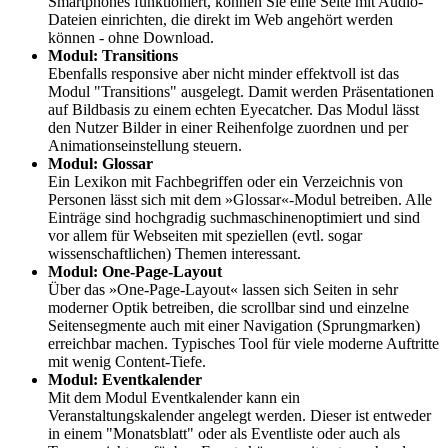
Smartphones funktioniert, können Sie eine Seite mit Audio-
Dateien einrichten, die direkt im Web angehört werden
können - ohne Download.
Modul: Transitions
Ebenfalls responsive aber nicht minder effektvoll ist das
Modul "Transitions" ausgelegt. Damit werden Präsentationen
auf Bildbasis zu einem echten Eyecatcher. Das Modul lässt
den Nutzer Bilder in einer Reihenfolge zuordnen und per
Animationseinstellung steuern.
Modul: Glossar
Ein Lexikon mit Fachbegriffen oder ein Verzeichnis von
Personen lässt sich mit dem »Glossar«-Modul betreiben. Alle
Einträge sind hochgradig suchmaschinenoptimiert und sind
vor allem für Webseiten mit speziellen (evtl. sogar
wissenschaftlichen) Themen interessant.
Modul: One-Page-Layout
Über das »One-Page-Layout« lassen sich Seiten in sehr
moderner Optik betreiben, die scrollbar sind und einzelne
Seitensegmente auch mit einer Navigation (Sprungmarken)
erreichbar machen. Typisches Tool für viele moderne Auftritte
mit wenig Content-Tiefe.
Modul: Eventkalender
Mit dem Modul Eventkalender kann ein
Veranstaltungskalender angelegt werden. Dieser ist entweder
in einem "Monatsblatt" oder als Eventliste oder auch als