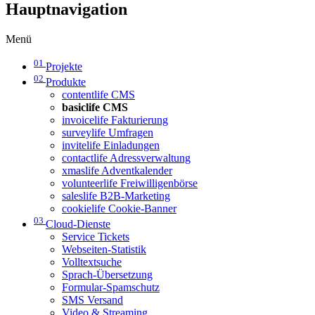
Hauptnavigation
Menü
01
Projekte
02
Produkte
contentlife CMS
basiclife CMS
invoicelife Fakturierung
surveylife Umfragen
invitelife Einladungen
contactlife Adressverwaltung
xmaslife Adventkalender
volunteerlife Freiwilligenbörse
saleslife B2B-Marketing
cookielife Cookie-Banner
03
Cloud-Dienste
Service Tickets
Webseiten-Statistik
Volltextsuche
Sprach-Übersetzung
Formular-Spamschutz
SMS Versand
Video & Streaming