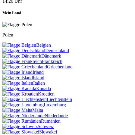
14:20 Uhr
Mein Land
Polen
Belgien
Deutschland
Dänemark
Frankreich
Griechenland
Irland
Island
Italien
Kanada
Kroatien
Liechtenstein
Luxemburg
Malta
Niederlande
Rumänien
Schweiz
Slowakei