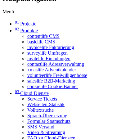
Menü
01
Projekte
02
Produkte
contentlife CMS
basiclife CMS
invoicelife Fakturierung
surveylife Umfragen
invitelife Einladungen
contactlife Adressverwaltung
xmaslife Adventkalender
volunteerlife Freiwilligenbörse
saleslife B2B-Marketing
cookielife Cookie-Banner
03
Cloud-Dienste
Service Tickets
Webseiten-Statistik
Volltextsuche
Sprach-Übersetzung
Formular-Spamschutz
SMS Versand
Video & Streaming
FAQ zu Cloud-Diensten