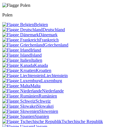
Polen
Belgien
Deutschland
Dänemark
Frankreich
Griechenland
Irland
Island
Italien
Kanada
Kroatien
Liechtenstein
Luxemburg
Malta
Niederlande
Rumänien
Schweiz
Slowakei
Slowenien
Spanien
Tschechische Republik
Ungarn