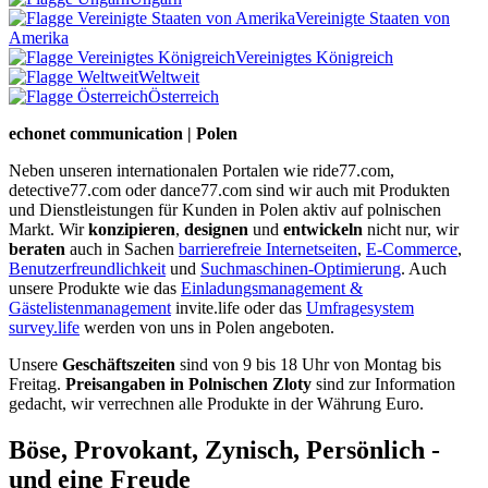
Vereinigte Staaten von
Amerika
Vereinigtes Königreich
Weltweit
Österreich
echonet communication | Polen
Neben unseren internationalen Portalen wie ride77.com,
detective77.com oder dance77.com sind wir auch mit Produkten
und Dienstleistungen für Kunden in Polen aktiv auf polnischen
Markt. Wir
konzipieren
,
designen
und
entwickeln
nicht nur, wir
beraten
auch in Sachen
barrierefreie Internetseiten
,
E-Commerce
,
Benutzerfreundlichkeit
und
Suchmaschinen-Optimierung
. Auch
unsere Produkte wie das
Einladungsmanagement &
Gästelistenmanagement
invite.life oder das
Umfragesystem
survey.life
werden von uns in Polen angeboten.
Unsere
Geschäftszeiten
sind von 9 bis 18 Uhr von Montag bis
Freitag.
Preisangaben in Polnischen Zloty
sind zur Information
gedacht, wir verrechnen alle Produkte in der Währung Euro.
Böse, Provokant, Zynisch, Persönlich -
und eine Freude