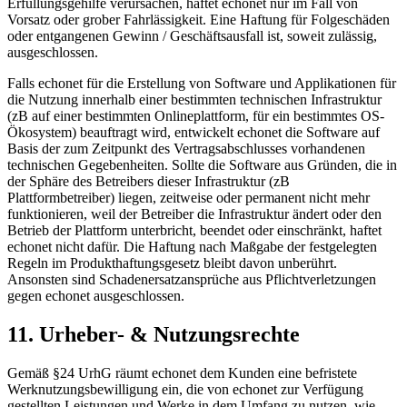
Erfüllungsgehilfe verursachen, haftet echonet nur im Fall von
Vorsatz oder grober Fahrlässigkeit. Eine Haftung für Folgeschäden
oder entgangenen Gewinn / Geschäftsausfall ist, soweit zulässig,
ausgeschlossen.
Falls echonet für die Erstellung von Software und Applikationen für
die Nutzung innerhalb einer bestimmten technischen Infrastruktur
(zB auf einer bestimmten Onlineplattform, für ein bestimmtes OS-
Ökosystem) beauftragt wird, entwickelt echonet die Software auf
Basis der zum Zeitpunkt des Vertragsabschlusses vorhandenen
technischen Gegebenheiten. Sollte die Software aus Gründen, die in
der Sphäre des Betreibers dieser Infrastruktur (zB
Plattformbetreiber) liegen, zeitweise oder permanent nicht mehr
funktionieren, weil der Betreiber die Infrastruktur ändert oder den
Betrieb der Plattform unterbricht, beendet oder einschränkt, haftet
echonet nicht dafür. Die Haftung nach Maßgabe der festgelegten
Regeln im Produkthaftungsgesetz bleibt davon unberührt.
Ansonsten sind Schadenersatzansprüche aus Pflichtverletzungen
gegen echonet ausgeschlossen.
11. Urheber- & Nutzungsrechte
Gemäß §24 UrhG räumt echonet dem Kunden eine befristete
Werknutzungsbewilligung ein, die von echonet zur Verfügung
gestellten Leistungen und Werke in dem Umfang zu nutzen, wie