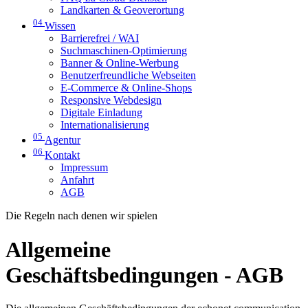
Landkarten & Geoverortung
04
Wissen
Barrierefrei / WAI
Suchmaschinen-Optimierung
Banner & Online-Werbung
Benutzerfreundliche Webseiten
E-Commerce & Online-Shops
Responsive Webdesign
Digitale Einladung
Internationalisierung
05
Agentur
06
Kontakt
Impressum
Anfahrt
AGB
Die Regeln nach denen wir spielen
Allgemeine
Geschäftsbedingungen - AGB