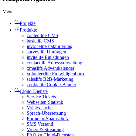
Menü
01
Projekte
02
Produkte
contentlife CMS
basiclife CMS
invoicelife Fakturierung
surveylife Umfragen
invitelife Einladungen
contactlife Adressverwaltung
xmaslife Adventkalender
volunteerlife Freiwilligenbörse
saleslife B2B-Marketing
cookielife Cookie-Banner
03
Cloud-Dienste
Service Tickets
Webseiten-Statistik
Volltextsuche
Sprach-Übersetzung
Formular-Spamschutz
SMS Versand
Video & Streaming
FAQ zu Cloud-Diensten