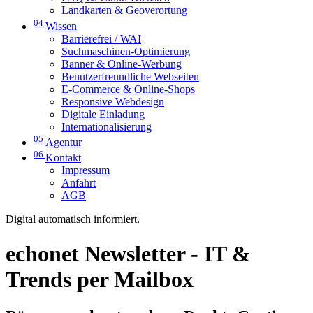
Landkarten & Geoverortung
04
Wissen
Barrierefrei / WAI
Suchmaschinen-Optimierung
Banner & Online-Werbung
Benutzerfreundliche Webseiten
E-Commerce & Online-Shops
Responsive Webdesign
Digitale Einladung
Internationalisierung
05
Agentur
06
Kontakt
Impressum
Anfahrt
AGB
Digital automatisch informiert.
echonet Newsletter - IT &
Trends per Mailbox