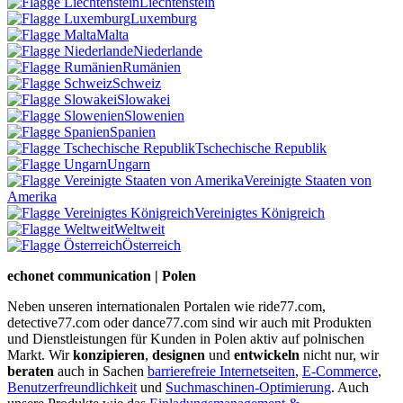
Liechtenstein
Luxemburg
Malta
Niederlande
Rumänien
Schweiz
Slowakei
Slowenien
Spanien
Tschechische Republik
Ungarn
Vereinigte Staaten von
Amerika
Vereinigtes Königreich
Weltweit
Österreich
echonet communication | Polen
Neben unseren internationalen Portalen wie ride77.com,
detective77.com oder dance77.com sind wir auch mit Produkten
und Dienstleistungen für Kunden in Polen aktiv auf polnischen
Markt. Wir
konzipieren
,
designen
und
entwickeln
nicht nur, wir
beraten
auch in Sachen
barrierefreie Internetseiten
,
E-Commerce
,
Benutzerfreundlichkeit
und
Suchmaschinen-Optimierung
. Auch