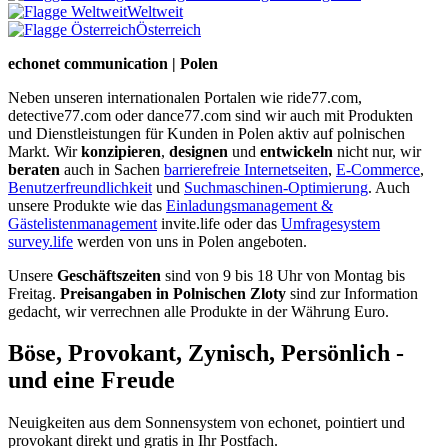
Weltweit
Österreich
echonet communication | Polen
Neben unseren internationalen Portalen wie ride77.com,
detective77.com oder dance77.com sind wir auch mit Produkten
und Dienstleistungen für Kunden in Polen aktiv auf polnischen
Markt. Wir
konzipieren
,
designen
und
entwickeln
nicht nur, wir
beraten
auch in Sachen
barrierefreie Internetseiten
,
E-Commerce
,
Benutzerfreundlichkeit
und
Suchmaschinen-Optimierung
. Auch
unsere Produkte wie das
Einladungsmanagement &
Gästelistenmanagement
invite.life oder das
Umfragesystem
survey.life
werden von uns in Polen angeboten.
Unsere
Geschäftszeiten
sind von 9 bis 18 Uhr von Montag bis
Freitag.
Preisangaben in Polnischen Zloty
sind zur Information
gedacht, wir verrechnen alle Produkte in der Währung Euro.
Böse, Provokant, Zynisch, Persönlich -
und eine Freude
Neuigkeiten aus dem Sonnensystem von echonet, pointiert und
provokant direkt und gratis in Ihr Postfach.