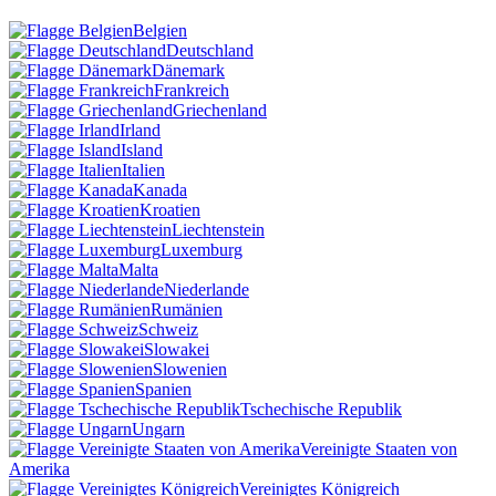
Belgien
Deutschland
Dänemark
Frankreich
Griechenland
Irland
Island
Italien
Kanada
Kroatien
Liechtenstein
Luxemburg
Malta
Niederlande
Rumänien
Schweiz
Slowakei
Slowenien
Spanien
Tschechische Republik
Ungarn
Vereinigte Staaten von
Amerika
Vereinigtes Königreich