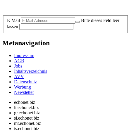
Datenschutz-Information zum Newsletter
E-Mail
Bitte dieses Feld leer
lassen
Metanavigation
Impressum
AGB
Jobs
Inhaltsverzeichnis
AVV
Datenschutz
Werbung
Newsletter
echonet.biz
li.echonet.biz
gr.echonet.biz
si.echonet.biz
mt.echonet.biz
is.echonet.biz