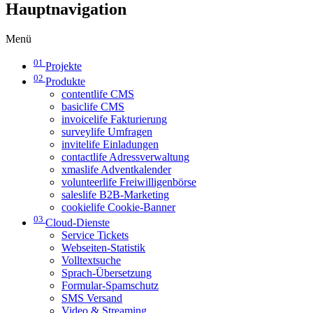
Hauptnavigation
Menü
01
Projekte
02
Produkte
contentlife CMS
basiclife CMS
invoicelife Fakturierung
surveylife Umfragen
invitelife Einladungen
contactlife Adressverwaltung
xmaslife Adventkalender
volunteerlife Freiwilligenbörse
saleslife B2B-Marketing
cookielife Cookie-Banner
03
Cloud-Dienste
Service Tickets
Webseiten-Statistik
Volltextsuche
Sprach-Übersetzung
Formular-Spamschutz
SMS Versand
Video & Streaming