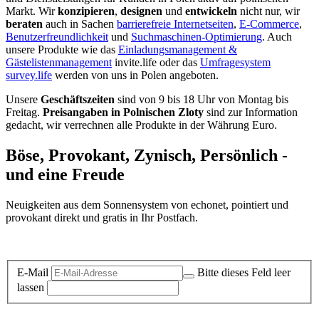
Markt. Wir
konzipieren
,
designen
und
entwickeln
nicht nur, wir
beraten
auch in Sachen
barrierefreie Internetseiten
,
E-Commerce
,
Benutzerfreundlichkeit
und
Suchmaschinen-Optimierung
. Auch
unsere Produkte wie das
Einladungsmanagement &
Gästelistenmanagement
invite.life oder das
Umfragesystem
survey.life
werden von uns in Polen angeboten.
Unsere
Geschäftszeiten
sind von 9 bis 18 Uhr von Montag bis
Freitag.
Preisangaben in Polnischen Zloty
sind zur Information
gedacht, wir verrechnen alle Produkte in der Währung Euro.
Böse, Provokant, Zynisch, Persönlich -
und eine Freude
Neuigkeiten aus dem Sonnensystem von echonet, pointiert und
provokant direkt und gratis in Ihr Postfach.
Datenschutz-Information zum Newsletter
E-Mail
Bitte dieses Feld leer
lassen