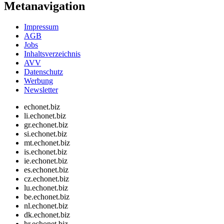
Metanavigation
Impressum
AGB
Jobs
Inhaltsverzeichnis
AVV
Datenschutz
Werbung
Newsletter
echonet.biz
li.echonet.biz
gr.echonet.biz
si.echonet.biz
mt.echonet.biz
is.echonet.biz
ie.echonet.biz
es.echonet.biz
cz.echonet.biz
lu.echonet.biz
be.echonet.biz
nl.echonet.biz
dk.echonet.biz
hr.echonet.biz