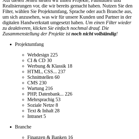
Auf diesen Seiten stellen wir Ihnen Projekte, Fallstudien und
Realisierungen vor, die wir bereits gemacht haben. Nutzen Sie den
Filter, wählen Sie Projektumfang, Sprache oder auch Branche aus,
um sich anzusehen, was wir für unsere Kunden und Partner in der
digitalen Handwerkstatt umgesetzt haben.
Um einen Filter wieder
zu deaktiveren, klicken Sie einfach nochmal drauf. Die
Zusammenstellung der Projekte ist
noch nicht vollständig
!
Projektumfang
Webdesign
225
CI & CD
30
Werbung & Klassik
18
HTML, CSS...
237
Schnittstellen
60
CMS
230
Wartung
216
PHP, Datenbank...
226
Mehrsprachig
53
Soziale Netze
8
Text & Inhalt
28
Intranet
5
Branche
Finanzen & Banken
16