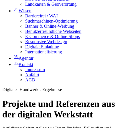
Landkarten & Geoverortung
04
Wissen
Barrierefrei / WAI
Suchmaschinen-Optimierung
Banner & Online-Werbung
Benutzerfreundliche Webseiten
E-Commerce & Online-Shops
Responsive Webdesign
Digitale Einladung
Internationalisierung
05
Agentur
06
Kontakt
Impressum
Anfahrt
AGB
Digitales Handwerk - Ergebnisse
Projekte und Referenzen aus
der digitalen Werkstatt