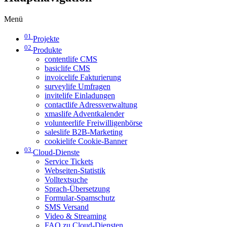
Menü
01
Projekte
02
Produkte
contentlife CMS
basiclife CMS
invoicelife Fakturierung
surveylife Umfragen
invitelife Einladungen
contactlife Adressverwaltung
xmaslife Adventkalender
volunteerlife Freiwilligenbörse
saleslife B2B-Marketing
cookielife Cookie-Banner
03
Cloud-Dienste
Service Tickets
Webseiten-Statistik
Volltextsuche
Sprach-Übersetzung
Formular-Spamschutz
SMS Versand
Video & Streaming
FAQ zu Cloud-Diensten