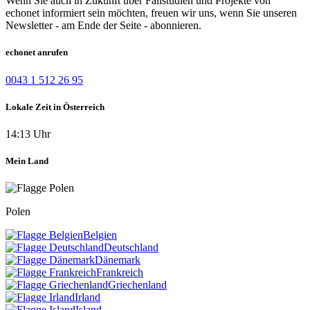
Wenn Sie auch in Zukunft über Fallstudien und Projekte von
echonet informiert sein möchten, freuen wir uns, wenn Sie unseren
Newsletter - am Ende der Seite - abonnieren.
echonet anrufen
0043 1 512 26 95
Lokale Zeit in Österreich
14:13 Uhr
Mein Land
Polen
Belgien
Deutschland
Dänemark
Frankreich
Griechenland
Irland
Island