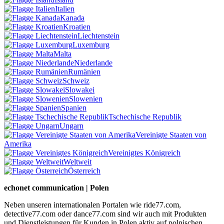
Italien
Kanada
Kroatien
Liechtenstein
Luxemburg
Malta
Niederlande
Rumänien
Schweiz
Slowakei
Slowenien
Spanien
Tschechische Republik
Ungarn
Vereinigte Staaten von
Amerika
Vereinigtes Königreich
Weltweit
Österreich
echonet communication | Polen
Neben unseren internationalen Portalen wie ride77.com,
detective77.com oder dance77.com sind wir auch mit Produkten
und Dienstleistungen für Kunden in Polen aktiv auf polnischen