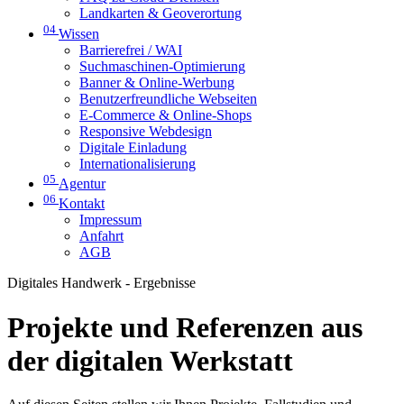
Landkarten & Geoverortung
04
Wissen
Barrierefrei / WAI
Suchmaschinen-Optimierung
Banner & Online-Werbung
Benutzerfreundliche Webseiten
E-Commerce & Online-Shops
Responsive Webdesign
Digitale Einladung
Internationalisierung
05
Agentur
06
Kontakt
Impressum
Anfahrt
AGB
Digitales Handwerk - Ergebnisse
Projekte und Referenzen aus
der digitalen Werkstatt