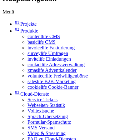
Menü
01
Projekte
02
Produkte
contentlife CMS
basiclife CMS
invoicelife Fakturierung
surveylife Umfragen
invitelife Einladungen
contactlife Adressverwaltung
xmaslife Adventkalender
volunteerlife Freiwilligenbörse
saleslife B2B-Marketing
cookielife Cookie-Banner
03
Cloud-Dienste
Service Tickets
Webseiten-Statistik
Volltextsuche
Sprach-Übersetzung
Formular-Spamschutz
SMS Versand
Video & Streaming
FAQ zu Cloud-Diensten