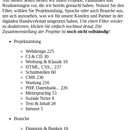
Auf diesen Seiten stellen wir Ihnen Projekte, Fallstudien und
Realisierungen vor, die wir bereits gemacht haben. Nutzen Sie den
Filter, wählen Sie Projektumfang, Sprache oder auch Branche aus,
um sich anzusehen, was wir für unsere Kunden und Partner in der
digitalen Handwerkstatt umgesetzt haben.
Um einen Filter wieder
zu deaktiveren, klicken Sie einfach nochmal drauf. Die
Zusammenstellung der Projekte ist
noch nicht vollständig
!
Projektumfang
Webdesign
225
CI & CD
30
Werbung & Klassik
18
HTML, CSS...
237
Schnittstellen
60
CMS
230
Wartung
216
PHP, Datenbank...
226
Mehrsprachig
53
Soziale Netze
8
Text & Inhalt
28
Intranet
5
Branche
Finanzen & Banken
16