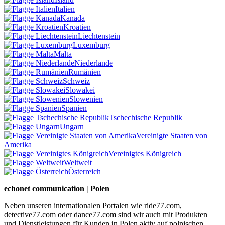
Italien
Kanada
Kroatien
Liechtenstein
Luxemburg
Malta
Niederlande
Rumänien
Schweiz
Slowakei
Slowenien
Spanien
Tschechische Republik
Ungarn
Vereinigte Staaten von
Amerika
Vereinigtes Königreich
Weltweit
Österreich
echonet communication | Polen
Neben unseren internationalen Portalen wie ride77.com,
detective77.com oder dance77.com sind wir auch mit Produkten
und Dienstleistungen für Kunden in Polen aktiv auf polnischen