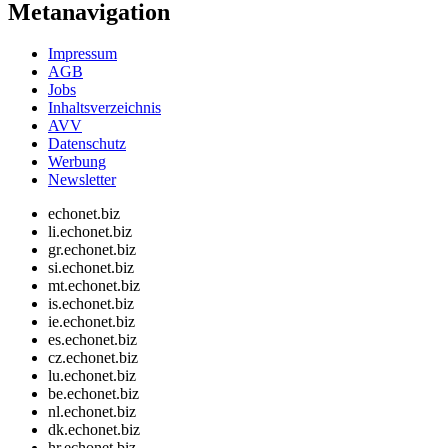
Metanavigation
Impressum
AGB
Jobs
Inhaltsverzeichnis
AVV
Datenschutz
Werbung
Newsletter
echonet.biz
li.echonet.biz
gr.echonet.biz
si.echonet.biz
mt.echonet.biz
is.echonet.biz
ie.echonet.biz
es.echonet.biz
cz.echonet.biz
lu.echonet.biz
be.echonet.biz
nl.echonet.biz
dk.echonet.biz
hr.echonet.biz