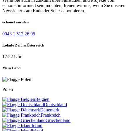
Wenn Sie auch in Zukunft über Fallstudien und Projekte von
echonet informiert sein möchten, freuen wir uns, wenn Sie unseren
Newsletter - am Ende der Seite - abonnieren.
echonet anrufen
0043 1 512 26 95
Lokale Zeit in Österreich
17:22 Uhr
Mein Land
Polen
Belgien
Deutschland
Dänemark
Frankreich
Griechenland
Irland
Island