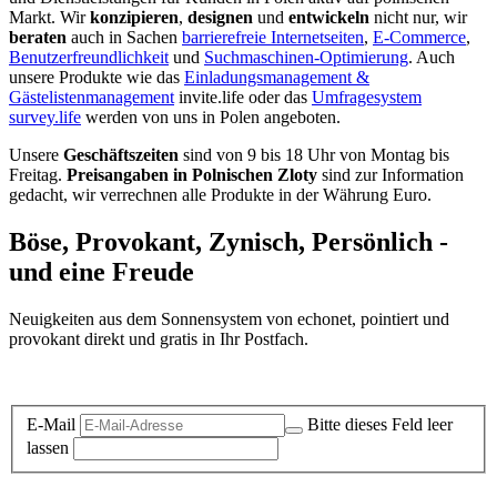
Markt. Wir
konzipieren
,
designen
und
entwickeln
nicht nur, wir
beraten
auch in Sachen
barrierefreie Internetseiten
,
E-Commerce
,
Benutzerfreundlichkeit
und
Suchmaschinen-Optimierung
. Auch
unsere Produkte wie das
Einladungsmanagement &
Gästelistenmanagement
invite.life oder das
Umfragesystem
survey.life
werden von uns in Polen angeboten.
Unsere
Geschäftszeiten
sind von 9 bis 18 Uhr von Montag bis
Freitag.
Preisangaben in Polnischen Zloty
sind zur Information
gedacht, wir verrechnen alle Produkte in der Währung Euro.
Böse, Provokant, Zynisch, Persönlich -
und eine Freude
Neuigkeiten aus dem Sonnensystem von echonet, pointiert und
provokant direkt und gratis in Ihr Postfach.
Datenschutz-Information zum Newsletter
E-Mail
Bitte dieses Feld leer
lassen