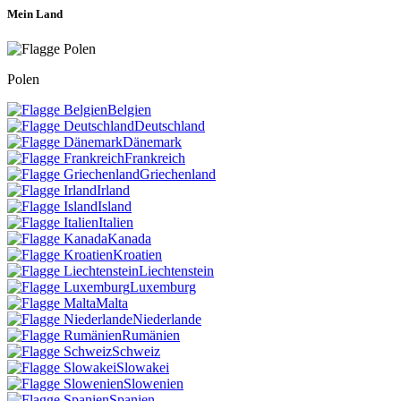
Mein Land
Polen
Belgien
Deutschland
Dänemark
Frankreich
Griechenland
Irland
Island
Italien
Kanada
Kroatien
Liechtenstein
Luxemburg
Malta
Niederlande
Rumänien
Schweiz
Slowakei
Slowenien
Spanien