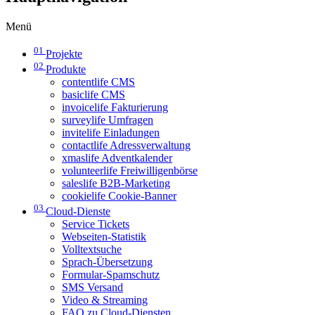
Menü
01
Projekte
02
Produkte
contentlife CMS
basiclife CMS
invoicelife Fakturierung
surveylife Umfragen
invitelife Einladungen
contactlife Adressverwaltung
xmaslife Adventkalender
volunteerlife Freiwilligenbörse
saleslife B2B-Marketing
cookielife Cookie-Banner
03
Cloud-Dienste
Service Tickets
Webseiten-Statistik
Volltextsuche
Sprach-Übersetzung
Formular-Spamschutz
SMS Versand
Video & Streaming
FAQ zu Cloud-Diensten