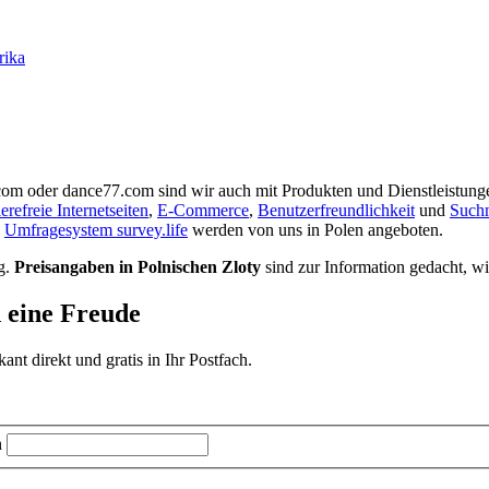
rika
.com oder dance77.com sind wir auch mit Produkten und Dienstleistung
ierefreie Internetseiten
,
E-Commerce
,
Benutzerfreundlichkeit
und
Such
s
Umfragesystem survey.life
werden von uns in Polen angeboten.
g.
Preisangaben in Polnischen Zloty
sind zur Information gedacht, w
d eine Freude
t direkt und gratis in Ihr Postfach.
n