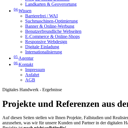
Landkarten & Geoverortung
04
Wissen
Barrierefrei / WAI
Suchmaschinen-Optimierung
Banner & Online-Werbung
Benutzerfreundliche Webseiten
E-Commerce & Online-Shops
Responsive Webdesign
Digitale Einladung
Internationalisierung
05
Agentur
06
Kontakt
Impressum
Anfahrt
AGB
Digitales Handwerk - Ergebnisse
Projekte und Referenzen aus der
Auf diesen Seiten stellen wir Ihnen Projekte, Fallstudien und Realis
anzusehen, was wir für unsere Kunden und Partner in der digitalen 
Projekte ist
noch nicht vollständig
!