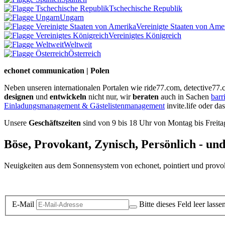
Tschechische Republik
Ungarn
Vereinigte Staaten von Ame
Vereinigtes Königreich
Weltweit
Österreich
echonet communication | Polen
Neben unseren internationalen Portalen wie ride77.com, detective77
designen
und
entwickeln
nicht nur, wir
beraten
auch in Sachen
barr
Einladungsmanagement & Gästelistenmanagement
invite.life oder da
Unsere
Geschäftszeiten
sind von 9 bis 18 Uhr von Montag bis Freita
Böse, Provokant, Zynisch, Persönlich - un
Neuigkeiten aus dem Sonnensystem von echonet, pointiert und provokan
Datenschutz-Information zum Newsletter
E-Mail
Bitte dieses Feld leer lasse