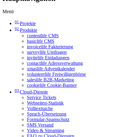
Menü
01
Projekte
02
Produkte
contentlife CMS
basiclife CMS
invoicelife Fakturierung
surveylife Umfragen
invitelife Einladungen
contactlife Adressverwaltung
xmaslife Adventkalender
volunteerlife Freiwilligenbörse
saleslife B2B-Marketing
cookielife Cookie-Banner
03
Cloud-Dienste
Service Tickets
Webseiten-Statistik
Volltextsuche
Sprach-Übersetzung
Formular-Spamschutz
SMS Versand
Video & Streaming
FAQ zu Cloud-Diensten