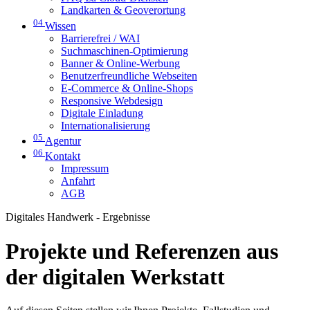
Landkarten & Geoverortung
04
Wissen
Barrierefrei / WAI
Suchmaschinen-Optimierung
Banner & Online-Werbung
Benutzerfreundliche Webseiten
E-Commerce & Online-Shops
Responsive Webdesign
Digitale Einladung
Internationalisierung
05
Agentur
06
Kontakt
Impressum
Anfahrt
AGB
Digitales Handwerk - Ergebnisse
Projekte und Referenzen aus
der digitalen Werkstatt