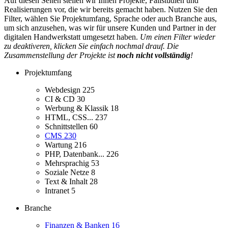
Auf diesen Seiten stellen wir Ihnen Projekte, Fallstudien und
Realisierungen vor, die wir bereits gemacht haben. Nutzen Sie den
Filter, wählen Sie Projektumfang, Sprache oder auch Branche aus,
um sich anzusehen, was wir für unsere Kunden und Partner in der
digitalen Handwerkstatt umgesetzt haben.
Um einen Filter wieder
zu deaktiveren, klicken Sie einfach nochmal drauf. Die
Zusammenstellung der Projekte ist
noch nicht vollständig
!
Projektumfang
Webdesign
225
CI & CD
30
Werbung & Klassik
18
HTML, CSS...
237
Schnittstellen
60
CMS
230
Wartung
216
PHP, Datenbank...
226
Mehrsprachig
53
Soziale Netze
8
Text & Inhalt
28
Intranet
5
Branche
Finanzen & Banken
16