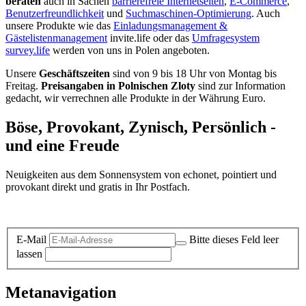
beraten
auch in Sachen
barrierefreie Internetseiten
,
E-Commerce
,
Benutzerfreundlichkeit
und
Suchmaschinen-Optimierung
. Auch
unsere Produkte wie das
Einladungsmanagement &
Gästelistenmanagement
invite.life oder das
Umfragesystem
survey.life
werden von uns in Polen angeboten.
Unsere
Geschäftszeiten
sind von 9 bis 18 Uhr von Montag bis
Freitag.
Preisangaben in Polnischen Zloty
sind zur Information
gedacht, wir verrechnen alle Produkte in der Währung Euro.
Böse, Provokant, Zynisch, Persönlich -
und eine Freude
Neuigkeiten aus dem Sonnensystem von echonet, pointiert und
provokant direkt und gratis in Ihr Postfach.
Datenschutz-Information zum Newsletter
E-Mail
Bitte dieses Feld leer
lassen
Metanavigation