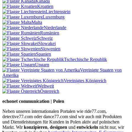
Kanada
Kroatien
Liechtenstein
Luxemburg
Malta
Niederlande
Rumänien
Schweiz
Slowakei
Slowenien
Spanien
Tschechische Republik
Ungarn
Vereinigte Staaten von
Amerika
Vereinigtes Königreich
Weltweit
Österreich
echonet communication | Polen
Neben unseren internationalen Portalen wie ride77.com,
detective77.com oder dance77.com sind wir auch mit Produkten
und Dienstleistungen für Kunden in Polen aktiv auf polnischen
Markt. Wir
konzipieren
,
designen
und
entwickeln
nicht nur, wir