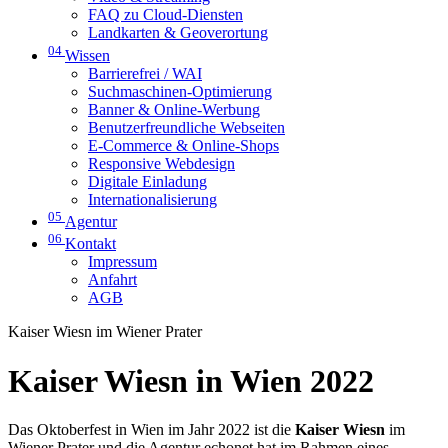
FAQ zu Cloud-Diensten
Landkarten & Geoverortung
04
Wissen
Barrierefrei / WAI
Suchmaschinen-Optimierung
Banner & Online-Werbung
Benutzerfreundliche Webseiten
E-Commerce & Online-Shops
Responsive Webdesign
Digitale Einladung
Internationalisierung
05
Agentur
06
Kontakt
Impressum
Anfahrt
AGB
Kaiser Wiesn im Wiener Prater
Kaiser Wiesn in Wien 2022
Das Oktoberfest in Wien im Jahr 2022 ist die
Kaiser Wiesn
im
Wiener Prater und die Agentur echonet hat im Rahmen eines