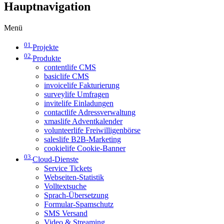
Hauptnavigation
Menü
01
Projekte
02
Produkte
contentlife CMS
basiclife CMS
invoicelife Fakturierung
surveylife Umfragen
invitelife Einladungen
contactlife Adressverwaltung
xmaslife Adventkalender
volunteerlife Freiwilligenbörse
saleslife B2B-Marketing
cookielife Cookie-Banner
03
Cloud-Dienste
Service Tickets
Webseiten-Statistik
Volltextsuche
Sprach-Übersetzung
Formular-Spamschutz
SMS Versand
Video & Streaming