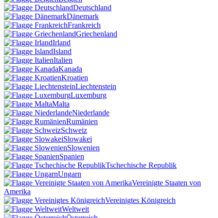
Deutschland
Dänemark
Frankreich
Griechenland
Irland
Island
Italien
Kanada
Kroatien
Liechtenstein
Luxemburg
Malta
Niederlande
Rumänien
Schweiz
Slowakei
Slowenien
Spanien
Tschechische Republik
Ungarn
Vereinigte Staaten von
Amerika
Vereinigtes Königreich
Weltweit
Österreich