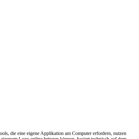
ols, die eine eigene Applikation am Computer erfordern, nutzen
it eigenem Logo online bringen können, basiert technisch auf dem