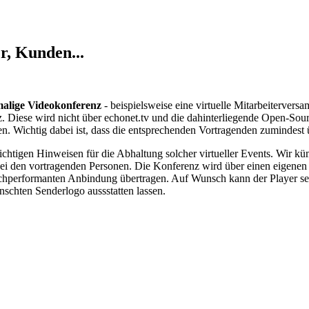
r, Kunden...
malige Videokonferenz
- beispielsweise eine virtuelle Mitarbeiterver
z. Diese wird nicht über echonet.tv und die dahinterliegende Open-Sou
hen. Wichtig dabei ist, dass die entsprechenden Vortragenden zuminde
chtigen Hinweisen für die Abhaltung solcher virtueller Events. Wir kü
 den vortragenden Personen. Die Konferenz wird über einen eigenen P
ochperformanten Anbindung übertragen. Auf Wunsch kann der Player se
nschten Senderlogo aussstatten lassen.