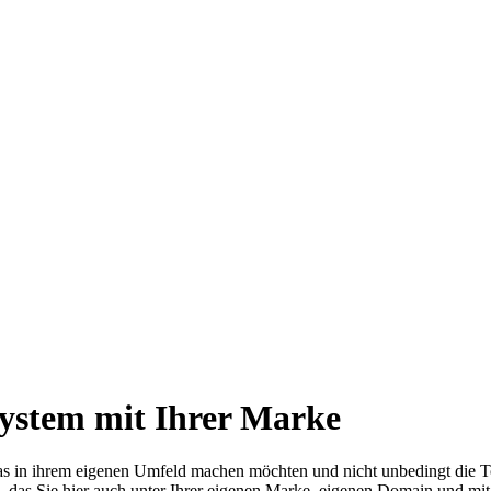
ystem mit Ihrer Marke
s in ihrem eigenen Umfeld machen möchten und nicht unbedingt die To
em, das Sie hier auch unter Ihrer eigenen Marke, eigenen Domain und m