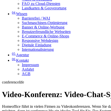
FAQ zu Cloud-Diensten
Landkarten & Geoverortung
04
Wissen
Barrierefrei / WAI
Suchmaschinen-Optimierung
Banner & Online-Werbung
Benutzerfreundliche Webseiten
E-Commerce & Online-Shops
Responsive Webdesign
Digitale Einladung
Internationalisierung
05
Agentur
06
Kontakt
Impressum
Anfahrt
AGB
conferencelife
Video-Konferenz: Video-Chat-S
Homeoffice führt in vielen Firmen zu Videokonferenzen. Wenn Sie da
möchten, dann ist conference.life ein ideales Tool für Sie. Das Syst