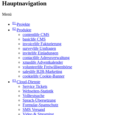
Hauptnavigation
Menü
01
Projekte
02
Produkte
contentlife CMS
basiclife CMS
invoicelife Fakturierung
surveylife Umfragen
invitelife Einladungen
contactlife Adressverwaltung
xmaslife Adventkalender
volunteerlife Freiwilligenbörse
saleslife B2B-Marketing
cookielife Cookie-Banner
03
Cloud-Dienste
Service Tickets
Webseiten-Statistik
Volltextsuche
Sprach-Übersetzung
Formular-Spamschutz
SMS Versand
Video & Streaming