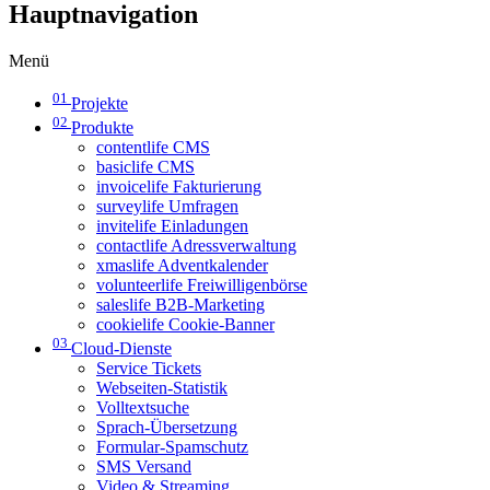
Hauptnavigation
Menü
01
Projekte
02
Produkte
contentlife CMS
basiclife CMS
invoicelife Fakturierung
surveylife Umfragen
invitelife Einladungen
contactlife Adressverwaltung
xmaslife Adventkalender
volunteerlife Freiwilligenbörse
saleslife B2B-Marketing
cookielife Cookie-Banner
03
Cloud-Dienste
Service Tickets
Webseiten-Statistik
Volltextsuche
Sprach-Übersetzung
Formular-Spamschutz
SMS Versand
Video & Streaming