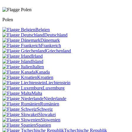
Polen
Belgien
Deutschland
Dänemark
Frankreich
Griechenland
Irland
Island
Italien
Kanada
Kroatien
Liechtenstein
Luxemburg
Malta
Niederlande
Rumänien
Schweiz
Slowakei
Slowenien
Spanien
Tschechische Republik