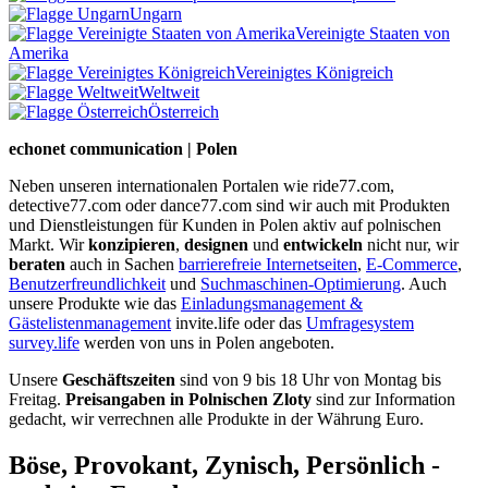
Ungarn
Vereinigte Staaten von
Amerika
Vereinigtes Königreich
Weltweit
Österreich
echonet communication | Polen
Neben unseren internationalen Portalen wie ride77.com,
detective77.com oder dance77.com sind wir auch mit Produkten
und Dienstleistungen für Kunden in Polen aktiv auf polnischen
Markt. Wir
konzipieren
,
designen
und
entwickeln
nicht nur, wir
beraten
auch in Sachen
barrierefreie Internetseiten
,
E-Commerce
,
Benutzerfreundlichkeit
und
Suchmaschinen-Optimierung
. Auch
unsere Produkte wie das
Einladungsmanagement &
Gästelistenmanagement
invite.life oder das
Umfragesystem
survey.life
werden von uns in Polen angeboten.
Unsere
Geschäftszeiten
sind von 9 bis 18 Uhr von Montag bis
Freitag.
Preisangaben in Polnischen Zloty
sind zur Information
gedacht, wir verrechnen alle Produkte in der Währung Euro.
Böse, Provokant, Zynisch, Persönlich -