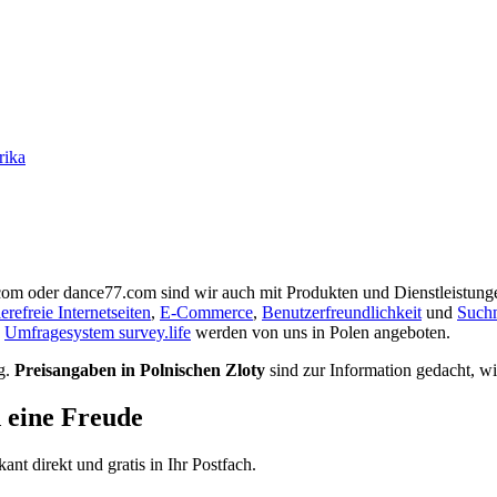
rika
.com oder dance77.com sind wir auch mit Produkten und Dienstleistung
ierefreie Internetseiten
,
E-Commerce
,
Benutzerfreundlichkeit
und
Such
s
Umfragesystem survey.life
werden von uns in Polen angeboten.
g.
Preisangaben in Polnischen Zloty
sind zur Information gedacht, w
d eine Freude
t direkt und gratis in Ihr Postfach.