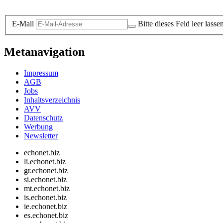
Datenschutz-Information zum Newsletter
E-Mail
Bitte dieses Feld leer lasse
Metanavigation
Impressum
AGB
Jobs
Inhaltsverzeichnis
AVV
Datenschutz
Werbung
Newsletter
echonet.biz
li.echonet.biz
gr.echonet.biz
si.echonet.biz
mt.echonet.biz
is.echonet.biz
ie.echonet.biz
es.echonet.biz