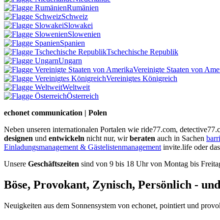
Rumänien
Schweiz
Slowakei
Slowenien
Spanien
Tschechische Republik
Ungarn
Vereinigte Staaten von Ame
Vereinigtes Königreich
Weltweit
Österreich
echonet communication | Polen
Neben unseren internationalen Portalen wie ride77.com, detective77
designen
und
entwickeln
nicht nur, wir
beraten
auch in Sachen
barr
Einladungsmanagement & Gästelistenmanagement
invite.life oder da
Unsere
Geschäftszeiten
sind von 9 bis 18 Uhr von Montag bis Freita
Böse, Provokant, Zynisch, Persönlich - un
Neuigkeiten aus dem Sonnensystem von echonet, pointiert und provokan