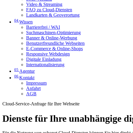
Video & Streaming
FAQ zu Cloud-Diensten
Landkarten & Geoverortung
04
Wissen
Barrierefrei / WAI
Suchmaschinen-Optimierung
Banner & Online-Werbung
Benutzerfreundliche Webseiten
E-Commerce & Online-Shops
Responsive Webdesign
Digitale Einladung
Internationalisierung
05
Agentur
06
Kontakt
Impressum
Anfahrt
AGB
Cloud-Service-Anfrage für Ihre Webseite
Dienste für Ihre unabhängige d
Für die Nutzung von echonet Cloud-Diensten können Sie hier direkt 