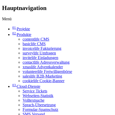
Hauptnavigation
Menü
01
Projekte
02
Produkte
contentlife CMS
basiclife CMS
invoicelife Fakturierung
surveylife Umfragen
invitelife Einladungen
contactlife Adressverwaltung
xmaslife Adventkalender
volunteerlife Freiwilligenbörse
saleslife B2B-Marketing
cookielife Cookie-Banner
03
Cloud-Dienste
Service Tickets
Webseiten-Statistik
Volltextsuche
Sprach-Übersetzung
Formular-Spamschutz
SMS Versand