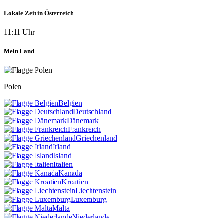
Lokale Zeit in Österreich
11:11 Uhr
Mein Land
Polen
Belgien
Deutschland
Dänemark
Frankreich
Griechenland
Irland
Island
Italien
Kanada
Kroatien
Liechtenstein
Luxemburg
Malta
Niederlande